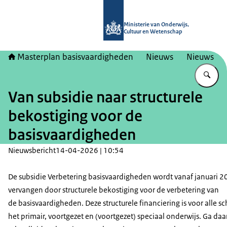
Naar de homepage van Masterplan b
Ministerie van Onderwijs,
Cultuur en Wetenschap
Masterplan basisvaardigheden
Nieuws
Nieuws
Vu
Van subsidie naar structurele
bekostiging voor de
basisvaardigheden
Nieuwsbericht
14-04-2026 | 10:54
De subsidie Verbetering basisvaardigheden wordt vanaf januari 
vervangen door structurele bekostiging voor de verbetering van
de basisvaardigheden. Deze structurele financiering is voor alle sc
het primair, voortgezet en (voortgezet) speciaal onderwijs. Ga da