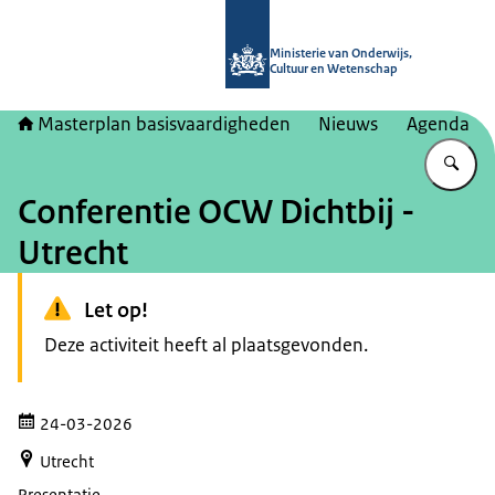
Naar de homepage van Masterplan b
Ministerie van Onderwijs,
Cultuur en Wetenschap
Masterplan basisvaardigheden
Nieuws
Agenda
Vu
Conferentie OCW Dichtbij -
Utrecht
Let op!
Deze activiteit heeft al plaatsgevonden.
24-03-2026
Utrecht
Presentatie