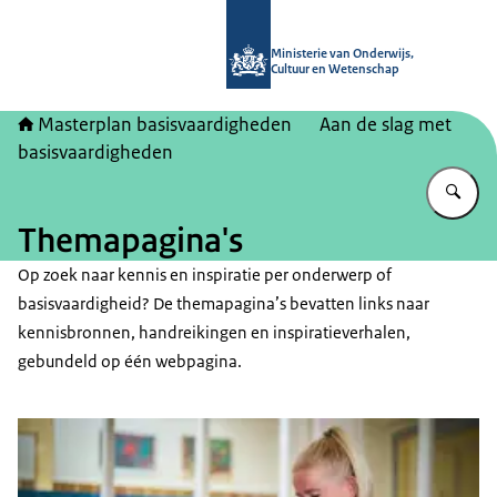
Naar de homepage van Masterplan b
Ministerie van Onderwijs,
Cultuur en Wetenschap
Masterplan basisvaardigheden
Aan de slag met
basisvaardigheden
Vu
Themapagina's
Op zoek naar kennis en inspiratie per onderwerp of
basisvaardigheid? De themapagina’s bevatten links naar
kennisbronnen, handreikingen en inspiratieverhalen,
gebundeld op één webpagina.