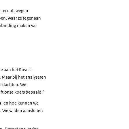
n recept, wegen
ben, waar ze tegenaan
verbinding maken we
e aan het Rovict-
Maar bij het analyseren
we dachten. We
eft onze koers bepaald.”
e al en hoe kunnen we
s. We wilden aansluiten
len. Docenten worden