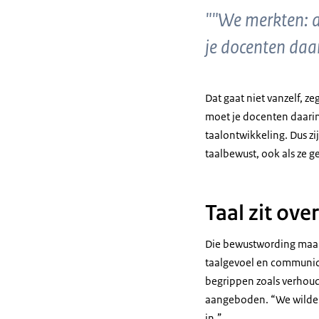
""We merkten: al
je docenten da
Dat gaat niet vanzelf, z
moet je docenten daarin
taalontwikkeling. Dus z
taalbewust, ook als ze g
Taal zit over
Die bewustwording maakt
taalgevoel en communica
begrippen zoals verhou
aangeboden. “We wilden a
in.”