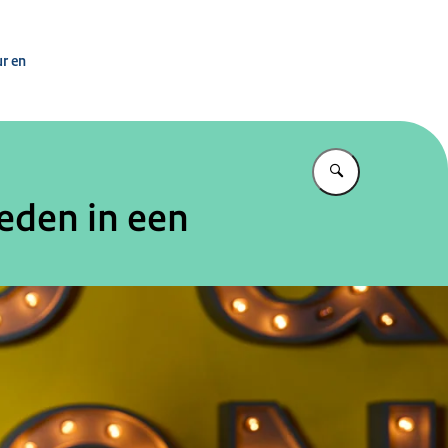
asisvaardigheden
ur en
Vul in wat u z
eden in een