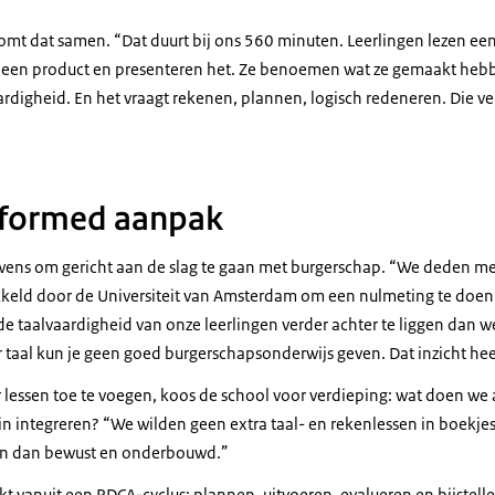
omt dat samen. “Dat duurt bij ons 560 minuten. Leerlingen lezen ee
n een product en presenteren het. Ze benoemen wat ze gemaakt heb
aardigheid. En het vraagt rekenen, plannen, logisch redeneren. Die 
nformed aanpak
 wens om gericht aan de slag te gaan met burgerschap. “We deden me
eld door de Universiteit van Amsterdam om een nulmeting te doen. 
de taalvaardigheid van onze leerlingen verder achter te liggen dan 
r taal kun je geen goed burgerschapsonderwijs geven. Dat inzicht he
ér lessen toe te voegen, koos de school voor verdieping: wat doen w
n integreren? “We wilden geen extra taal- en rekenlessen in boekje
een dan bewust en onderbouwd.”
kt vanuit een PDCA-cyclus: plannen, uitvoeren, evalueren en bijstel