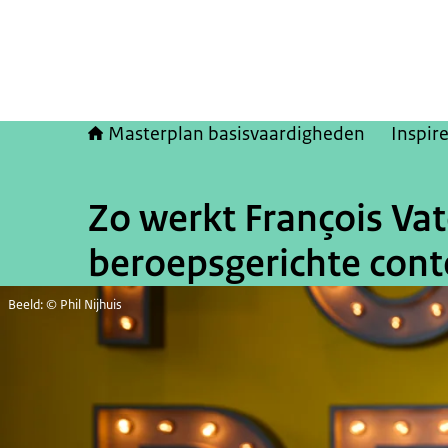
Masterplan basisvaardigheden
Inspir
Zo werkt François Va
beroepsgerichte cont
Beeld: © Phil Nijhuis