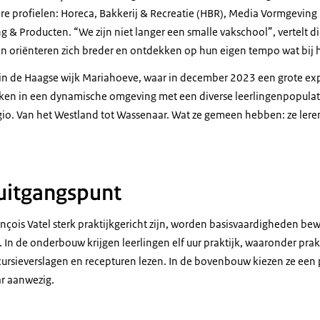
re profielen: Horeca, Bakkerij & Recreatie (HBR), Media Vormgeving &
 & Producten. “We zijn niet langer een smalle vakschool”, vertelt d
n oriënteren zich breder en ontdekken op hun eigen tempo wat bij 
in de Haagse wijk Mariahoeve, waar in december 2023 een grote exp
ken in een dynamische omgeving met een diverse leerlingenpopulat
egio. Van het Westland tot Wassenaar. Wat ze gemeen hebben: ze lere
 uitgangspunt
nçois Vatel sterk praktijkgericht zijn, worden basisvaardigheden b
 In de onderbouw krijgen leerlingen elf uur praktijk, waaronder pra
ursieverslagen en recepturen lezen. In de bovenbouw kiezen ze een p
ar aanwezig.