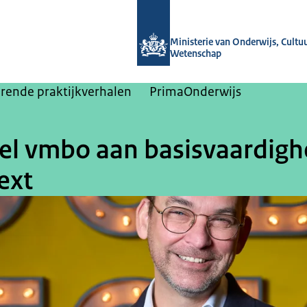
Naar de homepage van Masterplan b
Ministerie van Onderwijs, Cultu
Wetenschap
erende praktijkverhalen
PrimaOnderwijs
tel vmbo aan basisvaardigh
ext