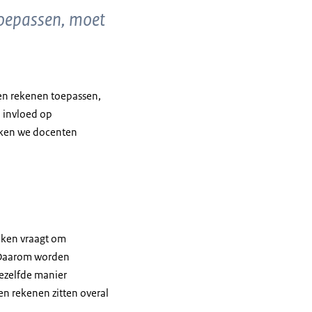
 toepassen, moet
l en rekenen toepassen,
 invloed op
maken we docenten
maken vraagt om
” Daarom worden
ezelfde manier
en rekenen zitten overal