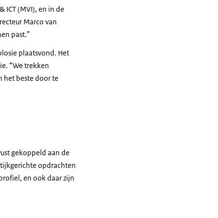
 ICT (MVI), en in de
irecteur Marco van
hen past.”
losie plaatsvond. Het
ie. “We trekken
n het beste door te
ewust gekoppeld aan de
ktijkgerichte opdrachten
rofiel, en ook daar zijn