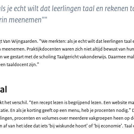
s je echt wilt dat leerlingen taal en rekenen
arin meenemen""
egt Van Wijngaarden. “We merkten: als je echt wilt dat leerlingen taa
 meenemen. Praktijkdocenten waren zich niet altijd bewust van hun
ijn we gestart met de scholing Taalgericht vakonderwijs. Daarmee 
een taaldocent zijn.”
al
 het verschil. “Een recept lezen is begrijpend lezen. Een website 
tie. En als je korting geeft op een menu, heb je procenten nodig.
dingen, procenten en volumes over meerdere vakgroepen heen op d
f van het idee dat iets ‘bij wiskunde hoort’ of ‘bij economie’. Taal 