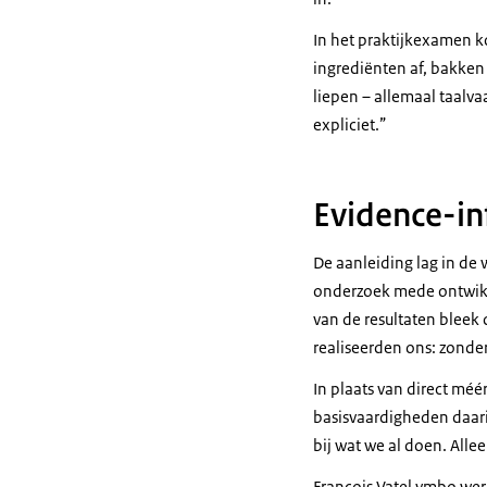
In het praktijkexamen k
ingrediënten af, bakke
liepen – allemaal taalv
expliciet.”
Evidence-i
De aanleiding lag in de
onderzoek mede ontwikk
van de resultaten bleek 
realiseerden ons: zonde
In plaats van direct mé
basisvaardigheden daari
bij wat we al doen. All
François Vatel vmbo wer