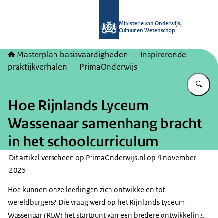
Naar de homepage van Masterplan b
Ministerie van Onderwijs,
Cultuur en Wetenschap
Masterplan basisvaardigheden
Inspirerende
praktijkverhalen
PrimaOnderwijs
Vu
Hoe Rijnlands Lyceum
Wassenaar samenhang bracht
in het schoolcurriculum
Dit artikel verscheen op PrimaOnderwijs.nl op 4 november
2025
Hoe kunnen onze leerlingen zich ontwikkelen tot
wereldburgers? Die vraag werd op het Rijnlands Lyceum
Wassenaar (RLW) het startpunt van een bredere ontwikkeling.