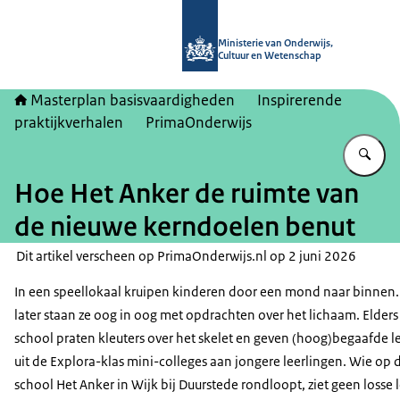
Naar de homepage van Masterplan b
Ministerie van Onderwijs,
Cultuur en Wetenschap
Masterplan basisvaardigheden
Inspirerende
praktijkverhalen
PrimaOnderwijs
Vu
Hoe Het Anker de ruimte van
de nieuwe kerndoelen benut
Dit artikel verscheen op PrimaOnderwijs.nl op 2 juni 2026
In een speellokaal kruipen kinderen door een mond naar binnen.
later staan ze oog in oog met opdrachten over het lichaam. Elders
school praten kleuters over het skelet en geven (hoog)begaafde l
uit de Explora-klas mini-colleges aan jongere leerlingen. Wie op 
school Het Anker in Wijk bij Duurstede rondloopt, ziet geen losse 