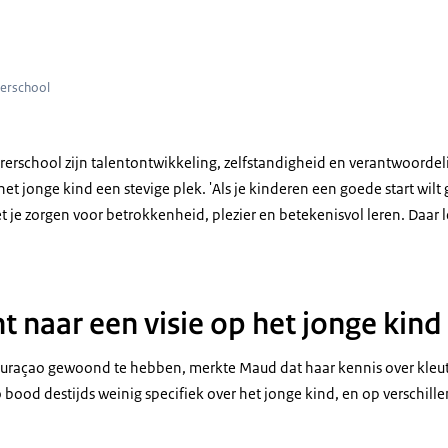
rerschool
rerschool zijn talentontwikkeling, zelfstandigheid en verantwoordel
ft het jonge kind een stevige plek. 'Als je kinderen een goede start wil
je zorgen voor betrokkenheid, plezier en betekenisvol leren. Daar le
t naar een visie op het jonge kind
Curaçao gewoond te hebben, merkte Maud dat haar kennis over kleu
bood destijds weinig specifiek over het jonge kind, en op verschill