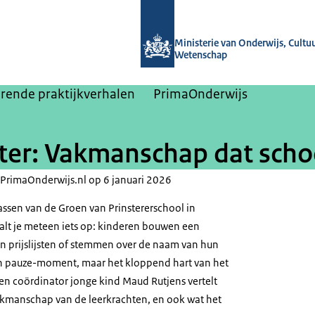
Naar de homepage van Masterplan b
Ministerie van Onderwijs, Cultu
Wetenschap
erende praktijkverhalen
PrimaOnderwijs
uter: Vakmanschap dat scho
p PrimaOnderwijs.nl op 6 januari 2026
assen van de Groen van Prinstererschool in
alt je meteen iets op: kinderen bouwen een
n prijslijsten of stemmen over de naam van hun
geen pauze-moment, maar het kloppend hart van het
 en coördinator jonge kind Maud Rutjens vertelt
vakmanschap van de leerkrachten, en ook wat het