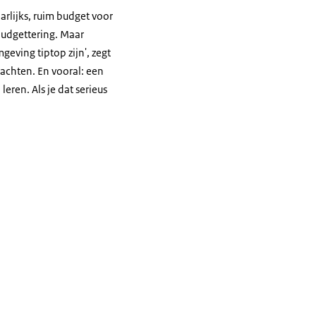
rlijks, ruim budget voor
budgettering. Maar
geving tiptop zijn', zegt
rachten. En vooral: een
eren. Als je dat serieus