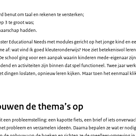
d benut om taal en rekenen te versterken;
p 3 te groot was;
naarschap hadden.
ter Educational Needs met modules gericht op het jonge kind en ee
me af: wat vind ík goed kleuteronderwijs? Hoe ziet betekenisvol leren 
.' De school ging voor een aanpak waarin kinderen mede-eigenaar zij
idend en activiteiten zijn binnen dat spel functioneel. Twee jaar wer
et dingen loslaten, opnieuw leren kijken. Maar toen het eenmaal kli
ouwen de thema’s op
t een probleemstelling: een kapotte fiets, een brief of iets onverwac
et probleem en verzamelen ideeën. Daarna bepalen ze wat er nodig i
n de opbouw van de hoeken en richten ze de speelleer-omgeving in,