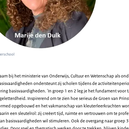
rerschool
zaam bij het ministerie van Onderwijs, Cultuur en Wetenschap als ond
sisvaardigheden ondersteunt zij scholen tijdens de activiteitenperi
ring basisvaardigheden. 'In groep 1 en 2 leg je het fundament voor t
geletterdheid. Inspirerend om te zien hoe serieus de Groen van Prins
formed opgebouwd en het vakmanschap van kleuterleerkrachten wordt
arin een sleutelrol: zij creëert tijd, ruimte en vertrouwen om te profe
lan basisvaardigheden wil stimuleren. Ook de overgang naar groep 3 v
rlies. Door spel en thematisch werken door te trekken, blijven kind