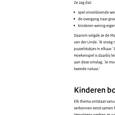
Ze zag dat:
spel onvoldoende wer
de overgang naar groe
kinderen weinig eige
Daarom volgde ze de Mas
van der Linde. 'Ik vroeg 
puzzelstukjes in elkaar
Hoekenspel is daarbij le
aan deze omslag. 'Je mo
tweede natuur.'
Kinderen b
Elk thema ontstaat vanui
verkennen eerst samen h
Vervolgens werken ze aa