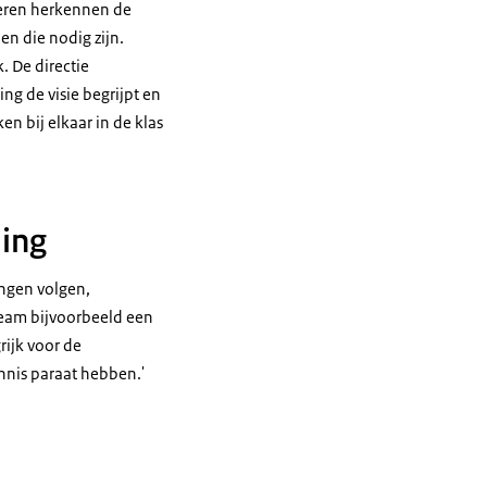
deren herkennen de
en die nodig zijn.
. De directie
ng de visie begrijpt en
n bij elkaar in de klas
ing
ingen volgen,
 team bijvoorbeeld een
rijk voor de
ennis paraat hebben.'