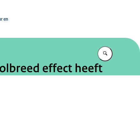
asisvaardigheden
ur en
Vul in wat u z
olbreed effect heeft