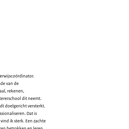
erwijscoördinator.
ode van de
aal, rekenen,
tererschool dit neemt.
 doelgericht versterkt.
ssionaliseren. Dat is
ind ik sterk. Een zachte
eren betrokken en leren