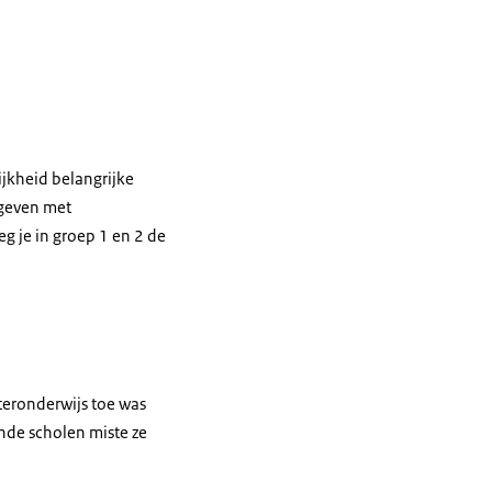
ijkheid belangrijke
t geven met
g je in groep 1 en 2 de
teronderwijs toe was
ende scholen miste ze