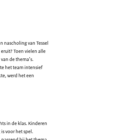
n nascholing van Tessel
eruit? Toen vielen alle
n van de thema’s.
kte het team intensief
kte, werd het een
hts in de klas. Kinderen
s voor het spel.
 passend bij het thema.