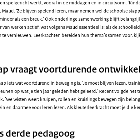
en spelgericht werkt, vooral in de middagen en in circuitvorm. 'Kin
t Maud. 'Ze blijven spelend leren, maar nemen wel de schoolse stapp
inder als een breuk.' Ook onderlinge samenwerking blijft belangrijk
van werken actief, wat volgens Maud essentieel is: als de schoolleidi
m te vernieuwen. Leerkrachten bereiden hun thema’s samen voor, kijke
.
p vraagt voortdurende ontwikkel
 iets wat voortdurend in beweging is. 'Je moet blijven lezen, train
t leunen op wat je tien jaar geleden hebt geleerd.' Recent volgde het
. 'We wisten weer: kruipen, rollen en kruislings bewegen zijn belang
in en daarmee voor leren lezen. Als kleuterleerkracht moet je die k
ls derde pedagoog