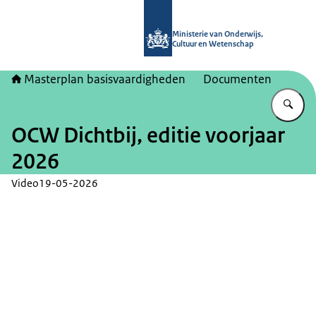
Naar de homepage van Masterplan b
Ministerie van Onderwijs,
Cultuur en Wetenschap
Masterplan basisvaardigheden
Documenten
Vu
OCW Dichtbij, editie voorjaar
2026
Video
19-05-2026