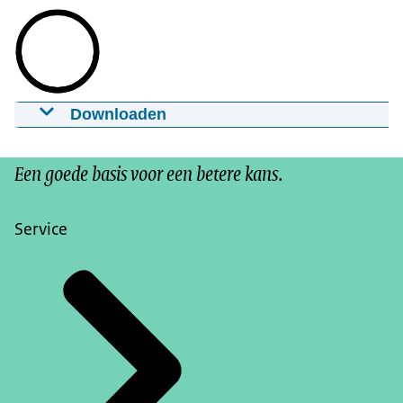
Downloaden
OCW Dichtbij, editie voorjaar 2026
19-05-2026
mp4
Een goede basis voor een betere kans.
Download
Service
Ondertiteling
srt
Download