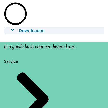
Downloaden
OCW Dichtbij
18-02-2025
mp4
Een goede basis voor een betere kans.
Download
Service
Ondertiteling
srt
Download