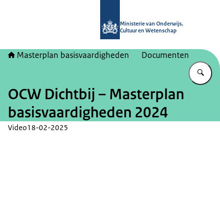
Naar de homepage van Masterplan b
Ministerie van Onderwijs,
Cultuur en Wetenschap
Masterplan basisvaardigheden
Documenten
Vu
OCW Dichtbij – Masterplan
basisvaardigheden 2024
Video
18-02-2025