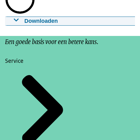
Downloaden
OCW Dichtbij - Shri Vishnu School
11-10-2024
00:00:36
mp4
48,0 MB
Een goede basis voor een betere kans.
Download
Service