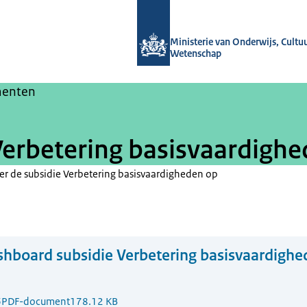
Naar de homepage van Masterplan b
Ministerie van Onderwijs, Cultu
Wetenschap
enten
erbetering basisvaardighe
ver de subsidie Verbetering basisvaardigheden op
hboard subsidie Verbetering basisvaardighed
6
PDF-document
178.12 KB