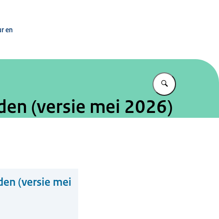
asisvaardigheden
ur en
Vul in wat u z
den (versie mei 2026)
en (versie mei