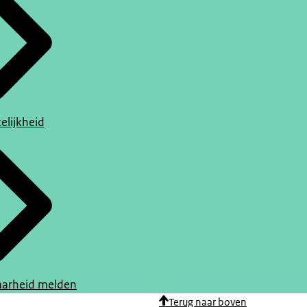
elijkheid
arheid melden
Terug naar boven