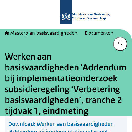
Naar de homepage van Masterplan b
Ministerie van Onderwijs,
Cultuur en Wetenschap
Masterplan basisvaardigheden
Documenten
Vu
Werken aan
basisvaardigheden 'Addendum
bij implementatieonderzoek
subsidieregeling ‘Verbetering
basisvaardigheden’, tranche 2
tijdvak 1, eindmeting
Download:
Werken aan basisvaardigheden
'Addendum bij implementatieonderzoek