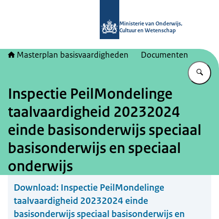
Naar de homepage van Masterplan b
Ministerie van Onderwijs,
Cultuur en Wetenschap
Masterplan basisvaardigheden
Documenten
Vu
Inspectie PeilMondelinge
taalvaardigheid 20232024
einde basisonderwijs speciaal
basisonderwijs en speciaal
onderwijs
Download:
Inspectie PeilMondelinge
taalvaardigheid 20232024 einde
basisonderwijs speciaal basisonderwijs en