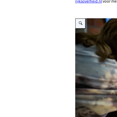
rijksoverheid.nl
voor mee
Vergroot afbeelding Twee v