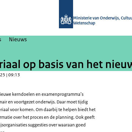
Naar de homepage van Masterplan b
Ministerie van Onderwijs, Cultu
Wetenschap
s
Nieuws
iaal op basis van het nieu
25 | 09:13
nieuwe kerndoelen en examenprogramma’s
air en voortgezet onderwijs. Daar moet tijdig
eriaal voor komen. Om daarbij te helpen biedt het
rmatie over het proces en de planning. Ook geeft
ijsorganisaties suggesties over waaraan goed