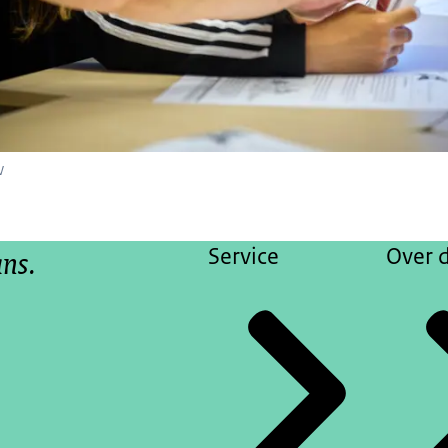
W
ans.
Service
Over d