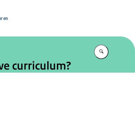
asisvaardigheden
ur en
Vul in wat u z
we curriculum?