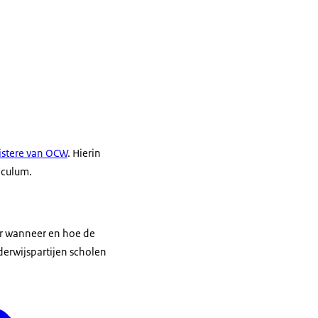
istere van OCW
. Hierin
riculum.
er wanneer en hoe de
erwijspartijen scholen