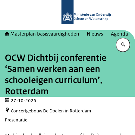
Naar de homepage van Masterplan b
Ministerie van Onderwijs,
Cultuur en Wetenschap
Masterplan basisvaardigheden
Nieuws
Agenda
Vu
OCW Dichtbij conferentie
‘Samen werken aan een
schooleigen curriculum’,
Rotterdam
27-10-2026
Concertgebouw De Doelen in Rotterdam
Presentatie