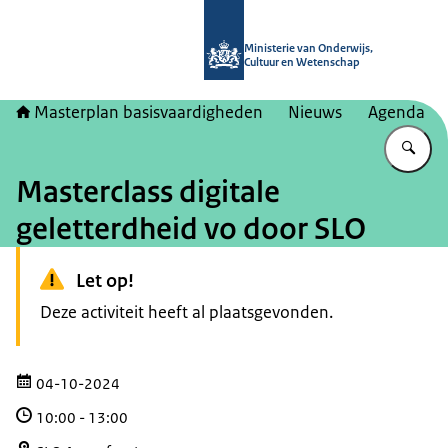
Naar de homepage van Masterplan b
Ministerie van Onderwijs,
Cultuur en Wetenschap
Masterplan basisvaardigheden
Nieuws
Agenda
Vu
Masterclass digitale
geletterdheid vo door SLO
Let op!
Deze activiteit heeft al plaatsgevonden.
04-10-2024
10:00
-
13:00