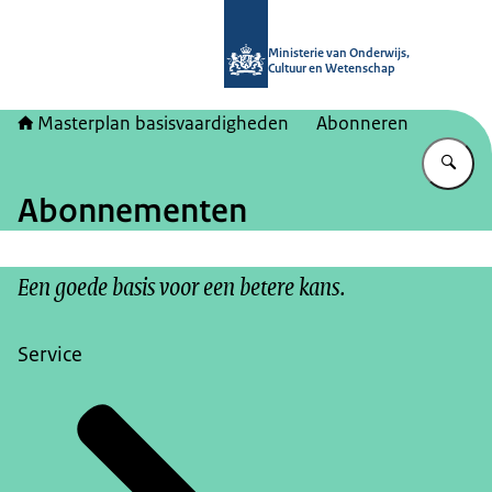
Naar de homepage van Masterplan b
Ministerie van Onderwijs,
Cultuur en Wetenschap
Masterplan basisvaardigheden
Abonneren
Vu
Abonnementen
Een goede basis voor een betere kans.
Service